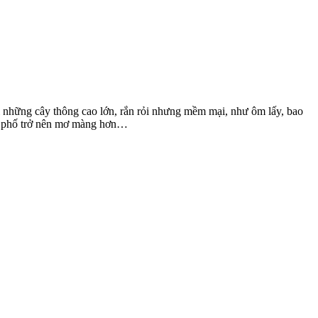
i những cây thông cao lớn, rắn rỏi nhưng mềm mại, như ôm lấy, bao
nh phố trở nên mơ màng hơn…