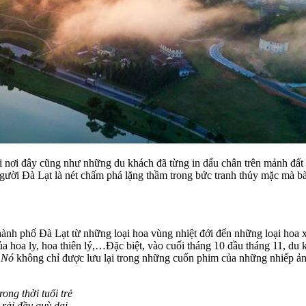
 nơi đây cũng như những du khách đã từng in dấu chân trên mảnh đất đ
i Đà Lạt là nét chấm phá lặng thầm trong bức tranh thủy mặc mà bàn 
thành phố Đà Lạt từ những loại hoa vùng nhiệt đới đến những loại ho
 hoa ly, hoa thiên lý,…Đặc biệt, vào cuối tháng 10 đầu tháng 11, du k
Nó
không chỉ được lưu lại trong những cuốn phim của những nhiếp ảnh 
rong thời tuổi trẻ
rải đầy quỳ dại