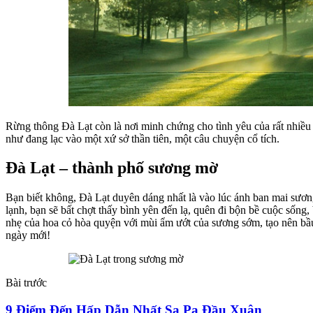
Rừng thông Đà Lạt còn là nơi minh chứng cho tình yêu của rất nhiều b
như đang lạc vào một xứ sở thần tiên, một câu chuyện cổ tích.
Đà Lạt – thành phố sương mờ
Bạn biết không, Đà Lạt duyên dáng nhất là vào lúc ánh ban mai sươn
lạnh, bạn sẽ bất chợt thấy bình yên đến lạ, quên đi bộn bề cuộc sốn
nhẹ của hoa cỏ hòa quyện với mùi ẩm ướt của sương sớm, tạo nên bầu
ngày mới!
Bài trước
9 Điểm Đến Hấp Dẫn Nhất Sa Pa Đầu Xuân