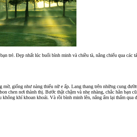
ạn trẻ. Đẹp nhất lúc buổi bình minh và chiều tà, nắng chiếu qua các t
g mờ, giống như nàng thiếu nữ e ấp. Lang thang trên những cung đườn
g, bon chen nơi thành thị. Bước thật chậm và nhẹ nhàng, chắc hẳn bạn
 không khí khoan khoái. Và rồi bình minh lên, nắng ấm lại thấm qua d