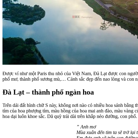
Được ví như một Paris thu nhỏ của Việt Nam, Đà Lạt được con người
phố mơ, thành phố sương mù,… Cảnh sắc đẹp đến nao lòng và con ngườ
Đà Lạt – thành phố ngàn hoa
Trên dải đất hình chữ S này, không nơi nào có nhiều hoa sánh bằng 
tím của hoa phượng tím, màu hồng của hoa mai anh đào, màu vàng của
hoa dại luôn khoe sắc. Dã quỳ trải dài trên khắp nẻo đường, con phố.
” Anh mơ
Mùa xuân đến tim ta sẽ trở lại t
Em đưa anh về trên con đường 