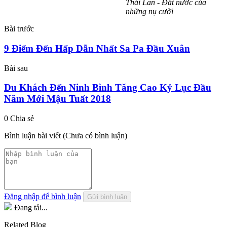
Thái Lan - Đất nước của
những nụ cười
Bài trước
9 Điểm Đến Hấp Dẫn Nhất Sa Pa Đầu Xuân
Bài sau
Du Khách Đến Ninh Bình Tăng Cao Kỷ Lục Đầu
Năm Mới Mậu Tuất 2018
0 Chia sẻ
Bình luận bài viết
(Chưa có bình luận)
Đăng nhập để bình luận
Gửi bình luận
Đang tải...
Related Blog