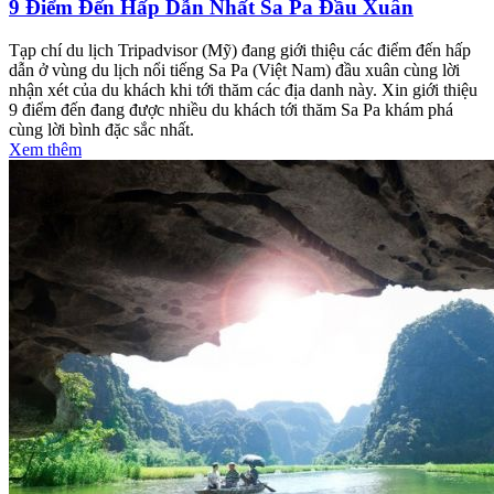
9 Điểm Đến Hấp Dẫn Nhất Sa Pa Đầu Xuân
Tạp chí du lịch Tripadvisor (Mỹ) đang giới thiệu các điểm đến hấp
dẫn ở vùng du lịch nổi tiếng Sa Pa (Việt Nam) đầu xuân cùng lời
nhận xét của du khách khi tới thăm các địa danh này. Xin giới thiệu
9 điểm đến đang được nhiều du khách tới thăm Sa Pa khám phá
cùng lời bình đặc sắc nhất.
Xem thêm