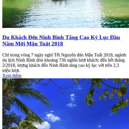
Du Khách Đến Ninh Bình Tăng Cao Kỷ Lục Đầu
Năm Mới Mậu Tuất 2018
Chỉ trong vòng 7 ngày nghỉ Tết Nguyên đán Mậu Tuất 2018, ngành
du lịch Ninh Bình đón khoảng 736 nghìn lượt khách; đến hết tháng
2/2018, lượng khách đến Ninh Bình tăng cao kỷ lục với trên 2,3
triệu lượt.
Xem thêm