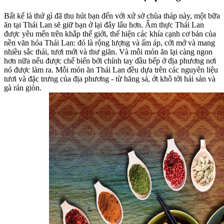
Bất kể là thứ gì đã thu hút bạn đến với xứ sở chùa tháp này, một bữa
ăn tại Thái Lan sẽ giữ bạn ở lại đây lâu hơn. Ẩm thực Thái Lan
được yêu mến trên khắp thế giới, thể hiện các khía cạnh cơ bản của
nền văn hóa Thái Lan: đó là rộng lượng và ấm áp, cởi mở và mang
nhiều sắc thái, tươi mới và thư giãn. Và mỗi món ăn lại càng ngon
hơn nữa nếu được chế biến bởi chính tay đầu bếp ở địa phương nơi
nó được làm ra. Mỗi món ăn Thái Lan đều dựa trên các nguyên liệu
tươi và đặc trưng của địa phương - từ hăng sả, ớt khô tới hải sản và
gà rán giòn.