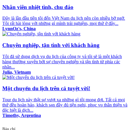
Nhân viên nhiệt tình, chu đáo
Đây là lần đầu tiên tôi đến Việt Nam du lịch nên còn nhiều bỡ ngỡ.
Tôi rất hài lòng với những gì mình trải nghiệm, mọi thứ ở đây...
LynnOz's, China
Chuyên nghiệp, tận tình với khách hàng
Tôi đã sử dụng dịch vụ du lịch của công ty và tôi sẽ là một khách
hàng thường xuyên bởi sự chuyên nghiệp và tận tình từ phía các
nhân...
Julia, Vietnam
Một chuyến du lịch trên cả tuyệt vời!
Tour du lịch này thật sự vượt xa những gì tôi mong đợi. Tất cả mọi
thứ đều hoàn hảo, khách sạn đầy đủ tiện nghi, phục vụ thân thiện và
đặc biệt là dịch...
Timothy, Argentina
Báo chí