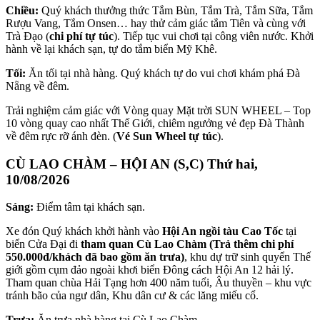
Chiều:
Quý khách thưởng thức Tắm Bùn, Tắm Trà, Tắm Sữa, Tắm
Rượu Vang, Tắm Onsen… hay thử cảm giác tắm Tiên và cùng với
Trà Đạo (
chi phí tự túc
). Tiếp tục vui chơi tại công viên nước. Khởi
hành về lại khách sạn, tự do tắm biển Mỹ Khê.
Tối:
Ăn tối tại nhà hàng. Quý khách tự do vui chơi khám phá Đà
Nẵng về đêm.
Trải nghiệm cảm giác với Vòng quay Mặt trời SUN WHEEL – Top
10 vòng quay cao nhất Thế Giới, chiêm ngưởng vẻ đẹp Đà Thành
về đêm rực rỡ ánh đèn. (
Vé Sun Wheel tự túc
).
CÙ LAO CHÀM – HỘI AN (S,C)
Thứ hai,
10/08/2026
Sáng:
Điểm tâm tại khách sạn.
Xe đón Quý khách khởi hành vào
Hội An ngồi tàu Cao Tốc
tại
biển Cửa Đại đi
tham quan Cù Lao Chàm (Trả thêm chi phí
550.000đ/khách đã bao gồm ăn trưa)
, khu dự trữ sinh quyển Thế
giới gồm cụm đảo ngoài khơi biển Đông cách Hội An 12 hải lý.
Tham quan chùa Hải Tạng hơn 400 năm tuổi, Âu thuyền – khu vực
tránh bão của ngư dân, Khu dân cư & các lăng miếu cổ.
Trưa:
Ăn trưa nhà hàng tại Cù Lao Chàm.