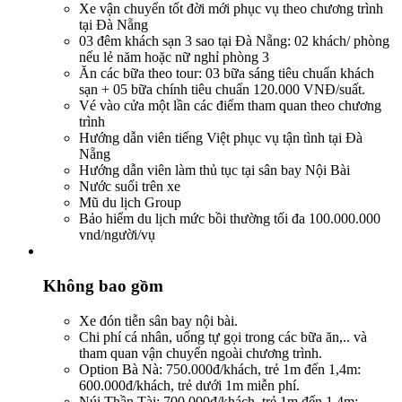
Xe vận chuyển tốt đời mới phục vụ theo chương trình
tại Đà Nẵng
03 đêm khách sạn 3 sao tại Đà Nẵng: 02 khách/ phòng
nếu lẻ năm hoặc nữ nghỉ phòng 3
Ăn các bữa theo tour: 03 bữa sáng tiêu chuẩn khách
sạn + 05 bữa chính tiêu chuẩn 120.000 VNĐ/suất.
Vé vào cửa một lần các điểm tham quan theo chương
trình
Hướng dẫn viên tiếng Việt phục vụ tận tình tại Đà
Nẵng
Hướng dẫn viên làm thủ tục tại sân bay Nội Bài
Nước suối trên xe
Mũ du lịch Group
Bảo hiểm du lịch mức bồi thường tối đa 100.000.000
vnd/người/vụ
Không bao gồm
Xe đón tiễn sân bay nội bài.
Chi phí cá nhân, uống tự gọi trong các bữa ăn,.. và
tham quan vận chuyển ngoài chương trình.
Option Bà Nà: 750.000đ/khách, trẻ 1m đến 1,4m:
600.000đ/khách, trẻ dưới 1m miễn phí.
Núi Thần Tài: 700.000đ/khách, trẻ 1m đến 1,4m: