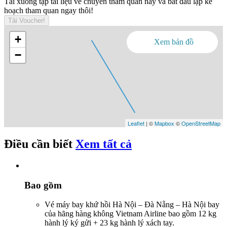
Tải xuống tập tài liệu về chuyến tham quan này và bắt đầu lập kế
hoạch tham quan ngay thôi!
Tải Voucher!
+
Xem bản đồ
−
Leaflet
| ©
Mapbox
©
OpenStreetMap
Điều cần biết
Xem tất cả
Bao gồm
Vé máy bay khứ hồi Hà Nội – Đà Nẵng – Hà Nội bay
của hãng hàng không Vietnam Airline bao gồm 12 kg
hành lý ký gửi + 23 kg hành lý xách tay.