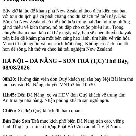
Bây giờ là lúc để khám phá New Zealand theo điều kiện của bạn
với tour du lịch giá cả phải chăng cho du khách trẻ tuổi này. Đảo
Bắc của New Zealand có thể nhỏ hơn trong hai đảo, nhưng những
gì nó thiếu về kích thước, nó bù đắp cho cuộc phiêu lưu. Trong
chuyến tham quan kéo dài bảy ngày này, bạn sẽ chèo thuyền kayak
trên biển để khám phá một bến cảng hẻo lánh, tìm hiểu về văn hóa
Maori từ cội nguồn và học cách lướt sóng. Không có cách nào tốt
hơn để sống, hít thở và chèo lái trải nghiệm New Zealand.
HÀ NỘI – ĐÀ NẴNG – SƠN TRÀ (T,C)
Thứ Bảy,
08/08/2026
08h30:
Hướng dẫn viên đón Quý khách tại sân bay Nội Bài làm thủ
tục bay vào Đà Nẵng chuyến VN153 lúc 10h30.
11h45:
Đến Đà Nẵng, xe và HDV đón Quý khách về trung tâm.
Ăn trưa tại nhà hàng. Nhận phòng khách sạn nghỉ ngơi.
Chiều:
Xe đưa Quý khách đi tham quan:
Bán Đảo Sơn Trà
mục kích phố biển Đà Nẵng trên cao, viếng
Linh Ứng Tự - nơi có tượng Phật Bà 67m cao nhất Việt Nam.