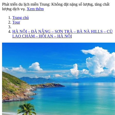
Phát triển du lịch miền Trung: Không đặt nặng số lượng, tăng chất
lượng dịch vụ.
Xem thêm
Trang chủ
Tour
HÀ NỘI – ĐÀ NẴNG – SƠN TRÀ – BÀ NÀ HILLS – CÙ
LAO CHÀM – HỘI AN – HÀ NỘI