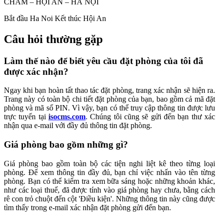
CHÀM – HỘI AN – HÀ NỘI
Bắt đầu
Ha Noi
Kết thúc
Hội An
Câu hỏi thường gặp
Làm thế nào để biết yêu cầu đặt phòng của tôi đã
được xác nhận?
Ngay khi bạn hoàn tất thao tác đặt phòng, trang xác nhận sẽ hiện ra.
Trang này có toàn bộ chi tiết đặt phòng của bạn, bao gồm cả mã đặt
phòng và mã số PIN. Vì vậy, bạn có thể truy cập thông tin được lưu
trực tuyến tại
isocms.com
. Chúng tôi cũng sẽ gửi đến bạn thư xác
nhận qua e-mail với đầy đủ thông tin đặt phòng.
Giá phòng bao gồm những gì?
Giá phòng bao gồm toàn bộ các tiện nghi liệt kê theo từng loại
phòng. Để xem thông tin đầy đủ, bạn chỉ việc nhấn vào tên từng
phòng. Bạn có thể kiểm tra xem bữa sáng hoặc những khoản khác,
như các loại thuế, đã được tính vào giá phòng hay chưa, bằng cách
rê con trỏ chuột đến cột 'Điều kiện'. Những thông tin này cũng được
tìm thấy trong e-mail xác nhận đặt phòng gửi đến bạn.