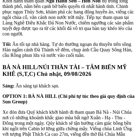
Khởi hành tham quan
Ngũ Hành Sơn – Hòn Non
bộ trong lòng
thành phố, nằm bên cạnh bờ biển quyến rũ nhất hành tình. Chinh
phục ngọn Thủy Sơn, khám phá các hang động huyền ảo, viếng các
ngôi chùa cổ, vãn cảnh non nước trời mây. Tiếp tục tham quan tại
Làng Nghề Điêu Khắc Đá Non Nước, chiêm ngưỡng các sản phẩm
tuyệt đẹp được tạo ra từ các khối đá vô tri qua bàn tay khéo léo của
con người.
Tối:
Ăn tối tại nhà hàng. Tự do thưởng ngoạn du thuyền trên sông
Hàn ngắm cảnh Đà Thành về đêm, chụp ảnh Cầu Quay Sông Hàn,
cầu Rồng phun lửa và nước vào cuối tuần.
BÀ NÀ HILL/NÚI THẦN TÀI – TẮM BIỂN MỸ
KHÊ (S,T,C)
Chủ nhật, 09/08/2026
Sáng:
Ăn sáng tại khách sạn.
OPTION 1: BÀ NÀ HILL (Chi phí tự túc theo giá quy định của
Sun Group)
Xe đón đưa Quý khách khởi hành đi tham quan Bà Nà - Núi Chúa
nơi có những khoảnh khắc giao mùa bất ngờ Xuân - Hạ - Thu -
Đông trong một ngày. Qúy khách sẽ tận hưởng cảm giác bồng bền
khi ngồi trên Cabin lơ lững giữa chừng mây. Viếng chùa Linh Ứng
với tượng Phật Thích Ca cao 27m, viếng đền thờ Bà Chúa Mẫu