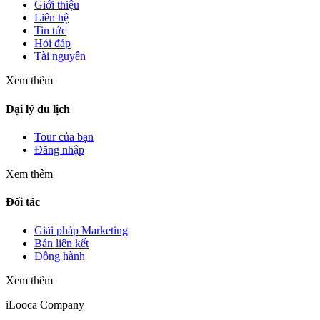
Giới thiệu
Liên hệ
Tin tức
Hỏi đáp
Tài nguyên
Xem thêm
Đại lý du lịch
Tour của bạn
Đăng nhập
Xem thêm
Đối tác
Giải pháp Marketing
Bán liên kết
Đồng hành
Xem thêm
iLooca Company