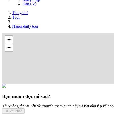
Đăng ký
Trang chủ
Tour
Hanoi daily tour
+
−
Bạn muốn đọc nó sau?
Tải xuống tập tài liệu về chuyến tham quan này và bắt đầu lập kế ho
Tải Voucher!