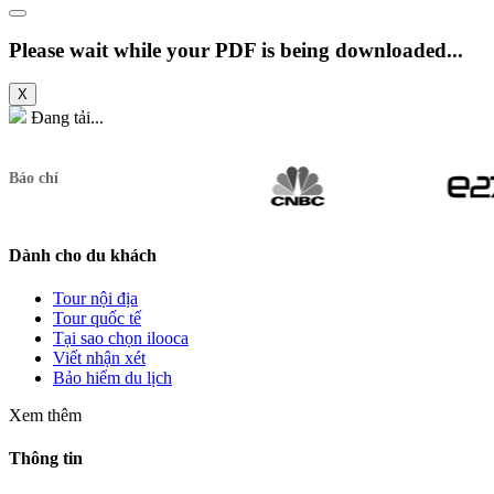
Please wait while your PDF is being downloaded...
X
Đang tải...
Báo chí
Dành cho du khách
Tour nội địa
Tour quốc tế
Tại sao chọn ilooca
Viết nhận xét
Bảo hiểm du lịch
Xem thêm
Thông tin