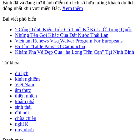
Bình đã và đang trở thành điểm du lịch sở hữu lượng khách du lịch
đông nhất khu vực miền Bắc.
Xem thêm
Bài viết phổ biến
5 Công Trình Kiến Trúc Có Thiết Kế Kì Lạ Ở Trung Quốc
Những Tên Gọi Khác Của Đất Nước Thái Lan
Vietnam Renews Visa Waiver Program For Europeans
Đi Tìm “Little Paris” Ở Campuchia
Khám Phá Vẻ Đẹp Của "hạ Long Trên Cạn" Tại Ninh Bình
Từ khóa
du lịch
kinh nghiệm
Việt Nam
ẩm thực
thiên nhiên
khám phá
sinh thái
đồi núi
chùa chiền
nghỉ lễ
quy nhơn